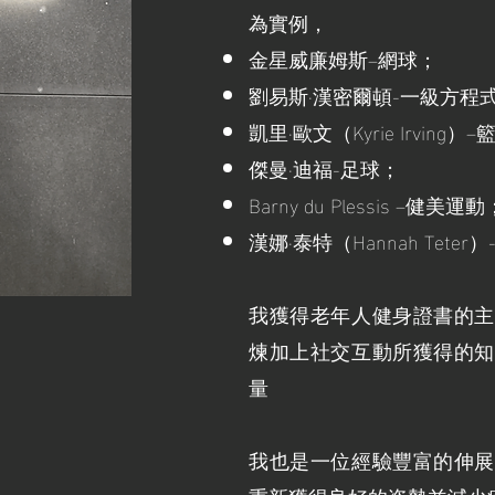
為實例，
金星威廉姆斯–網球；
劉易斯·漢密爾頓-一級方程式
凱里·歐文（Kyrie Irving）
傑曼·迪福-足球；
Barny du Plessis –健美運動
漢娜·泰特（Hannah Tete
我獲得老年人健身證書的主
煉加上社交互動所獲得的知
量
我也是一位經驗豐富的伸展