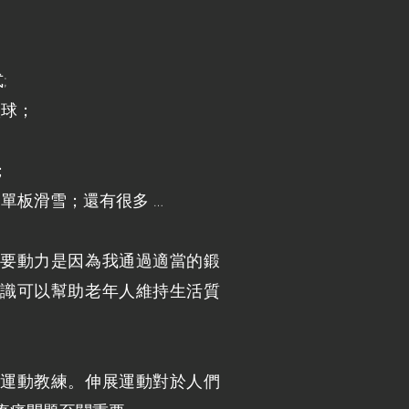
;
–籃球；
；
r）-單板滑雪；還有很多 …
要動力是因為我通過適當的鍛
識可以幫助老年人維持生活質
運動教練。伸展運動對於人們